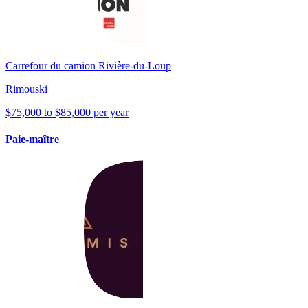
Carrefour du camion Rivière-du-Loup
Rimouski
$75,000 to $85,000 per year
Paie-maître