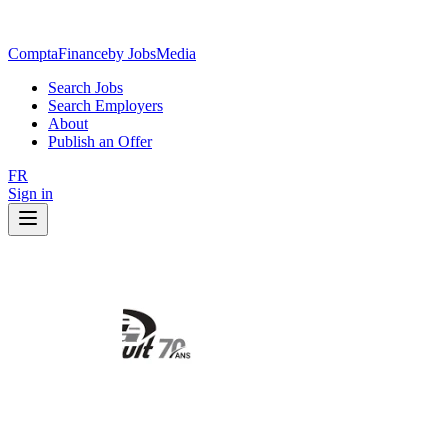
ComptaFinance
by JobsMedia
Search Jobs
Search Employers
About
Publish an Offer
FR
Sign in