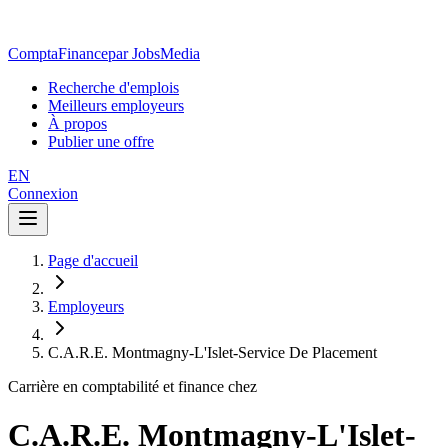
ComptaFinance
par JobsMedia
Recherche d'emplois
Meilleurs employeurs
À propos
Publier une offre
EN
Connexion
Page d'accueil
Employeurs
C.A.R.E. Montmagny-L'Islet-Service De Placement
Carrière en comptabilité et finance chez
C.A.R.E. Montmagny-L'Islet-