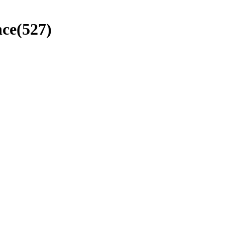
nce
(
527
)