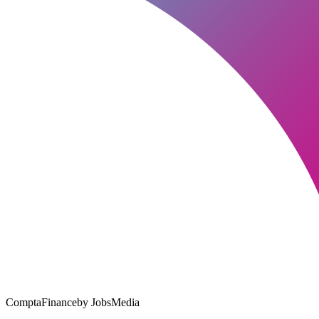
ComptaFinance
by JobsMedia