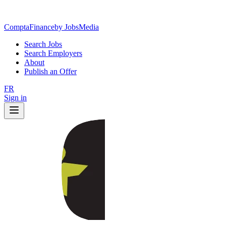
ComptaFinance
by JobsMedia
Search Jobs
Search Employers
About
Publish an Offer
FR
Sign in