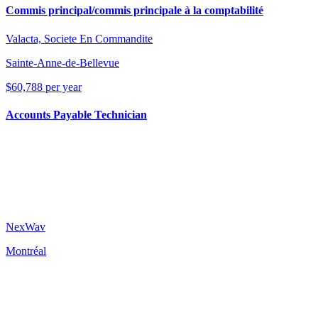
Commis principal/commis principale à la comptabilité
Valacta, Societe En Commandite
Sainte-Anne-de-Bellevue
$60,788 per year
Accounts Payable Technician
NexWav
Montréal