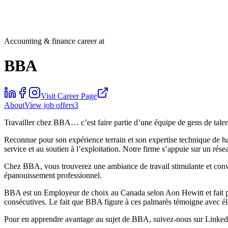
Accounting & finance career at
BBA
Visit Career Page
About
View job offers
3
Travailler chez BBA… c’est faire partie d’une équipe de gens de talent q
Reconnue pour son expérience terrain et son expertise technique de ha
service et au soutien à l’exploitation. Notre firme s’appuie sur un rés
Chez BBA, vous trouverez une ambiance de travail stimulante et convi
épanouissement professionnel.
BBA est un Employeur de choix au Canada selon Aon Hewitt et fait parti
consécutives. Le fait que BBA figure à ces palmarès témoigne avec élo
Pour en apprendre avantage au sujet de BBA, suivez-nous sur LinkedIn e