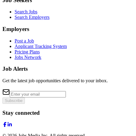
Job Seekers
Search Jobs
Search Employers
Employers
Post a Job
Applicant Tracking System
Pricing Plans
Jobs Network
Job Alerts
Get the latest job opportunities delivered to your inbox.
Subscribe
Stay connected
©
2026
Jobs Media Inc.
All rights reserved.