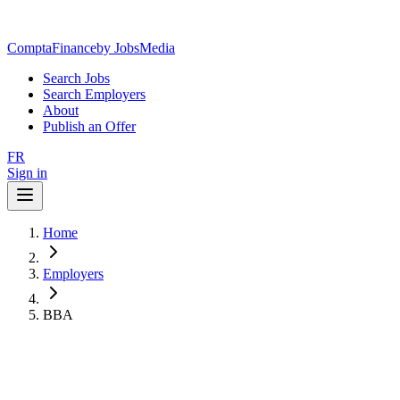
ComptaFinance
by JobsMedia
Search Jobs
Search Employers
About
Publish an Offer
FR
Sign in
Home
Employers
BBA