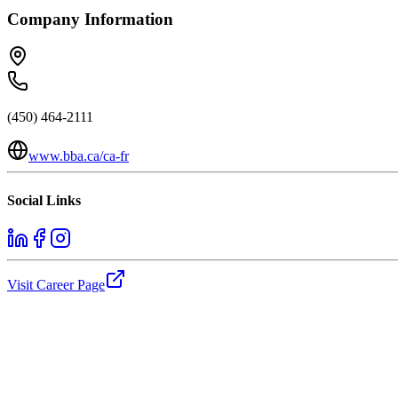
Company Information
(450) 464-2111
www.bba.ca/ca-fr
Social Links
Visit Career Page