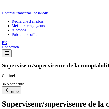
ComptaFinance
par JobsMedia
Recherche d'emplois
Meilleurs employeurs
À propos
Publier une offre
EN
Connexion
Superviseur/superviseure de la comptabili
Centinel
36 $ par heure
Retour
Superviseur/superviseure de la 