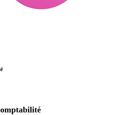
té
comptabilité