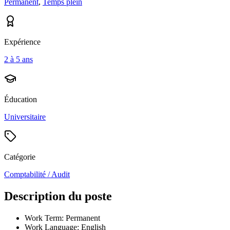
Permanent
,
Temps plein
Expérience
2 à 5 ans
Éducation
Universitaire
Catégorie
Comptabilité / Audit
Description du poste
Work Term: Permanent
Work Language: English