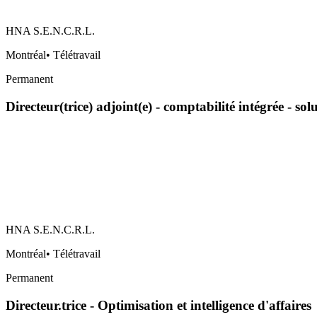
HNA S.E.N.C.R.L.
Montréal
•
Télétravail
Permanent
Directeur(trice) adjoint(e) - comptabilité intégrée - so
HNA S.E.N.C.R.L.
Montréal
•
Télétravail
Permanent
Directeur.trice - Optimisation et intelligence d'affaires