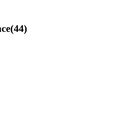
nce
(
44
)