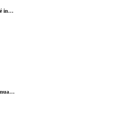
té in…
nfonua…