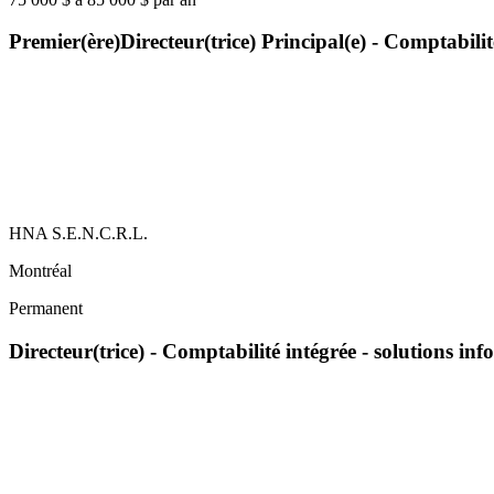
Premier(ère)Directeur(trice) Principal(e) - Comptabili
HNA S.E.N.C.R.L.
Montréal
Permanent
Directeur(trice) - Comptabilité intégrée - solutions i