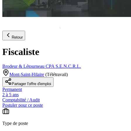
Retour
Fiscaliste
Brodeur & Létourneau CPA S.E.N.C.R.L.
Mont-Saint-Hilaire
(
Télétravail
)
Partager l'offre d'emploi
Permanent
2 à 5 ans
Comptabilité / Audit
Postuler pour ce poste
Type de poste