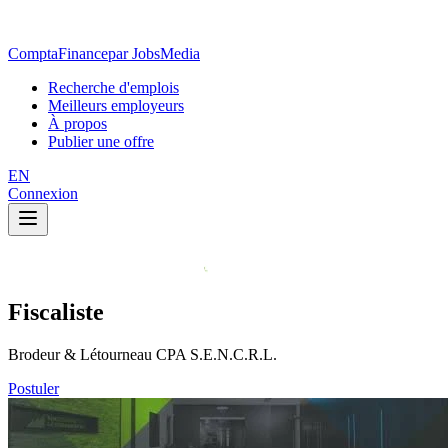
ComptaFinance
par JobsMedia
Recherche d'emplois
Meilleurs employeurs
À propos
Publier une offre
EN
Connexion
Fiscaliste
Brodeur & Létourneau CPA S.E.N.C.R.L.
Postuler