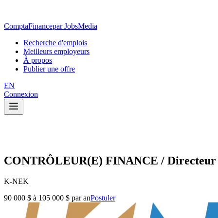
ComptaFinance
par JobsMedia
Recherche d'emplois
Meilleurs employeurs
À propos
Publier une offre
EN
Connexion
CONTRÔLEUR(E) FINANCE / Directeur d
K-NEK
90 000 $ à 105 000 $ par an
Postuler