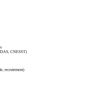
es
VQ, DAS, CNESST)
n
ale, recrutement)