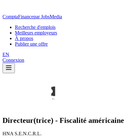
ComptaFinance
par JobsMedia
Recherche d'emplois
Meilleurs employeurs
À propos
Publier une offre
EN
Connexion
Directeur(trice) - Fiscalité américaine
HNA S.E.N.C.R.L.