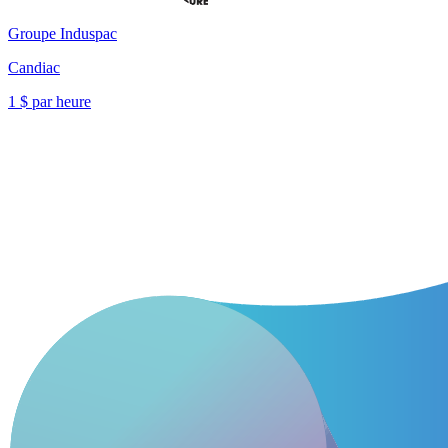
Groupe Induspac
Candiac
1 $ par heure