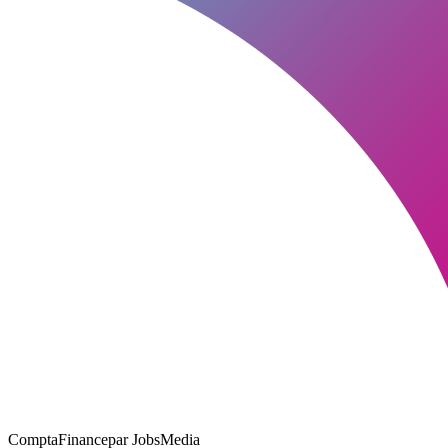
ComptaFinance
par JobsMedia