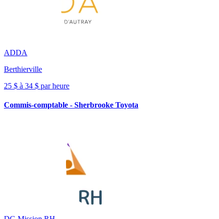
ADDA
Berthierville
25 $ à 34 $ par heure
Commis-comptable - Sherbrooke Toyota
DG Mission RH