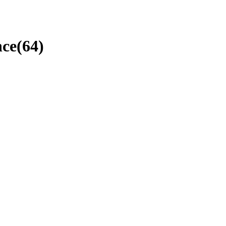
nce
(
64
)