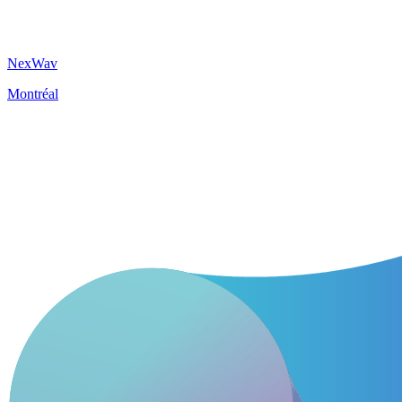
NexWav
Montréal