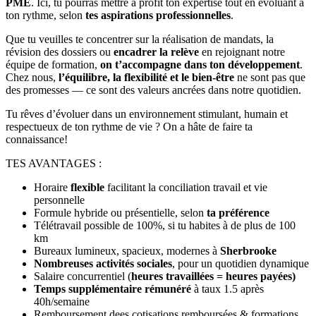
PME
. Ici, tu pourras mettre à profit ton expertise tout en évoluant à
ton rythme, selon
tes aspirations professionnelles
.
Que tu veuilles te concentrer sur la réalisation de mandats, la
révision des dossiers ou
encadrer la relève
en rejoignant notre
équipe de formation,
on t’accompagne dans ton développement
.
Chez nous,
l’équilibre, la flexibilité et le bien-être
ne sont pas que
des promesses — ce sont des valeurs ancrées dans notre quotidien.
Tu rêves d’évoluer dans un environnement stimulant, humain et
respectueux de ton rythme de vie ? On a hâte de faire ta
connaissance!
TES AVANTAGES :
Horaire
flexible
facilitant la conciliation travail et vie
personnelle
Formule hybride ou présentielle, selon
ta préférence
Télétravail possible de 100%, si tu habites à de plus de 100
km
Bureaux lumineux, spacieux, modernes à
Sherbrooke
Nombreuses activités sociales
, pour un quotidien dynamique
Salaire concurrentiel (
heures travaillées = heures payées)
Temps supplémentaire rémunéré
à taux 1.5 après
40h/semaine
Remboursement dees cotisations remboursées & formations