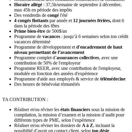
Horaire allégé
: 37,5h/semaine de septembre à décembre,
max 45h en période des impôts
Des vendredis de
congé
l'été
4
congés flottants
par année
et
12
journées fériées,
dont
6
dans la période des fêtes
Prime bien-être
de 500$/an
Programme de
vacances
: jusqu’à 6 semaines selon ton crédit
vacances déterminé
Programme de développement et
d'encadrement de haut
niveau permettant de l’avancement
Programme complet d’
assurances collectives
,
avec une
contribution de 50% de l'employeur
Programme REER, avec une contribution de l'employeur,
modulée en fonction des années d'expérience
Programme d'aide aux employés & service de
télémédecine
Des heures de bénévolat rémunérés
TA CONTRIBUTION :
Réaliser et/ou réviser les
états financiers
sous la mission de
compilation, la mission d’examen et la mission d’audit pour
différents types de PME, selon l’expérience
Réaliser et/ou réviser les dossiers de
A à Z
, incluant la
possibilité d’avoir un contact client, selon
ton désir