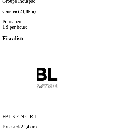
Groupe Induspac
Candiac
(
21,8km
)
Permanent
1 $ par heure
Fiscaliste
FBL S.E.N.C.R.L
Brossard
(
22,4km
)