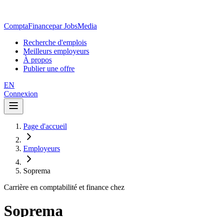
ComptaFinance
par JobsMedia
Recherche d'emplois
Meilleurs employeurs
À propos
Publier une offre
EN
Connexion
Page d'accueil
Employeurs
Soprema
Carrière en comptabilité et finance chez
Soprema