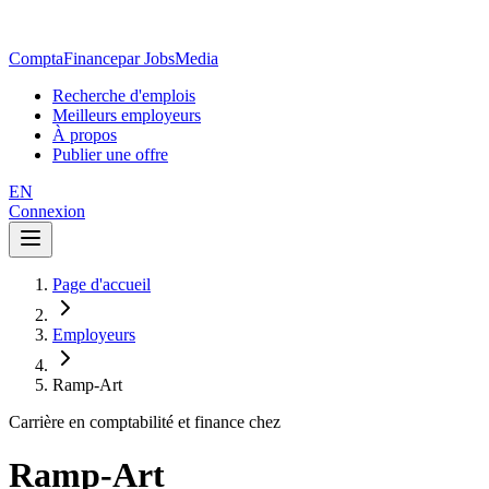
ComptaFinance
par JobsMedia
Recherche d'emplois
Meilleurs employeurs
À propos
Publier une offre
EN
Connexion
Page d'accueil
Employeurs
Ramp-Art
Carrière en comptabilité et finance chez
Ramp-Art