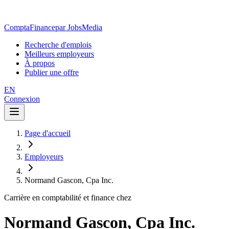
ComptaFinance
par JobsMedia
Recherche d'emplois
Meilleurs employeurs
À propos
Publier une offre
EN
Connexion
Page d'accueil
Employeurs
Normand Gascon, Cpa Inc.
Carrière en comptabilité et finance chez
Normand Gascon, Cpa Inc.