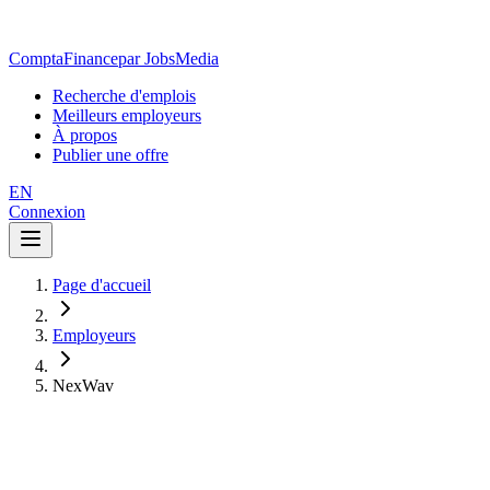
ComptaFinance
par JobsMedia
Recherche d'emplois
Meilleurs employeurs
À propos
Publier une offre
EN
Connexion
Page d'accueil
Employeurs
NexWav