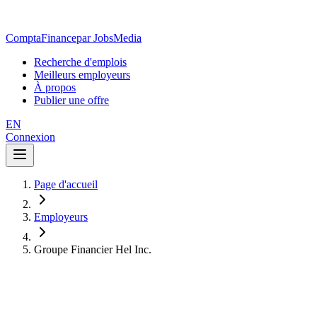
ComptaFinance
par JobsMedia
Recherche d'emplois
Meilleurs employeurs
À propos
Publier une offre
EN
Connexion
Page d'accueil
Employeurs
Groupe Financier Hel Inc.