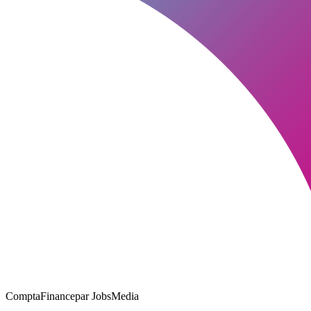
ComptaFinance
par JobsMedia