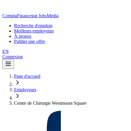
ComptaFinance
par JobsMedia
Recherche d'emplois
Meilleurs employeurs
À propos
Publier une offre
EN
Connexion
Page d'accueil
Employeurs
Centre de Chirurgie Westmount Square