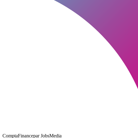
ComptaFinance
par JobsMedia