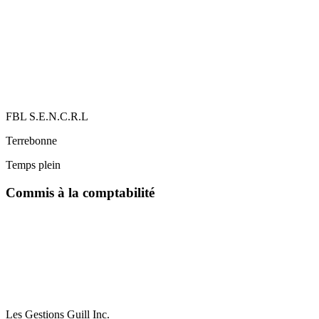
FBL S.E.N.C.R.L
Terrebonne
Temps plein
Commis à la comptabilité
Les Gestions Guill Inc.