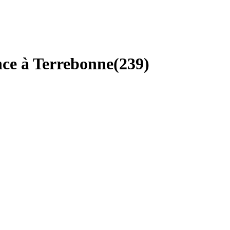
nce à Terrebonne
(
239
)