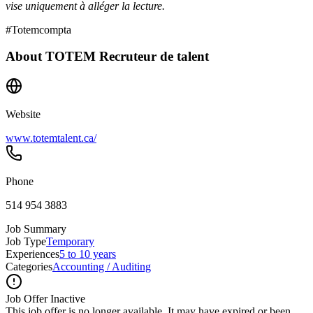
vise uniquement à alléger la lecture.
#Totemcompta
About
TOTEM Recruteur de talent
Website
www.totemtalent.ca/
Phone
514 954 3883
Job Summary
Job Type
Temporary
Experiences
5 to 10 years
Categories
Accounting / Auditing
Job Offer Inactive
This job offer is no longer available. It may have expired or been