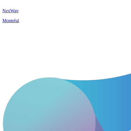
NexWav
Montréal