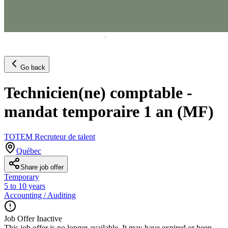
Go back
Technicien(ne) comptable -
mandat temporaire 1 an (MF)
TOTEM Recruteur de talent
Québec
Share job offer
Temporary
5 to 10 years
Accounting / Auditing
Job Offer Inactive
This job offer is no longer available. It may have expired or been