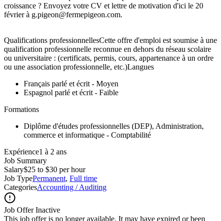
croissance ? Envoyez votre CV et lettre de motivation d'ici le 20
février à g.pigeon@fermepigeon.com.
Qualifications professionnellesCette offre d'emploi est soumise à une
qualification professionnelle reconnue en dehors du réseau scolaire
ou universitaire : (certificats, permis, cours, appartenance à un ordre
ou une association professionnelle, etc.)Langues
Français parlé et écrit - Moyen
Espagnol parlé et écrit - Faible
Formations
Diplôme d'études professionnelles (DEP), Administration,
commerce et informatique - Comptabilité
Expérience1 à 2 ans
Job Summary
Salary
$25 to $30 per hour
Job Type
Permanent
,
Full time
Categories
Accounting / Auditing
Job Offer Inactive
This job offer is no longer available. It may have expired or been