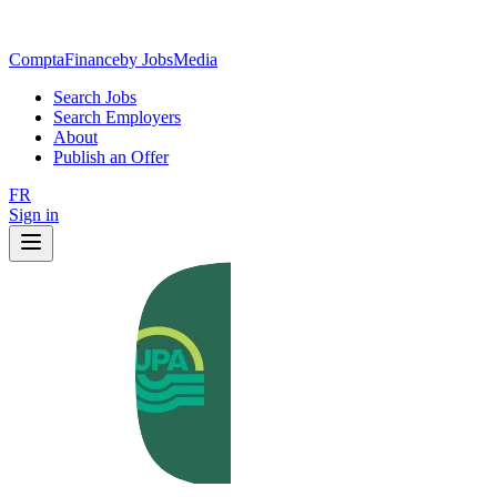
ComptaFinance
by JobsMedia
Search Jobs
Search Employers
About
Publish an Offer
FR
Sign in