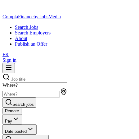
ComptaFinance
by JobsMedia
Search Jobs
Search Employers
About
Publish an Offer
FR
Sign in
Where?
Search jobs
Remote
Pay
Date posted