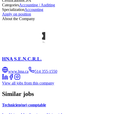
Certifications
CPA
Categories
Accounting / Auditing
Specialization
Accounting
Apply on position
About the Company
HNA S.E.N.C.R.L.
www.hna.ca
514 355-1550
View all jobs from this company
Similar jobs
Technicien(ne) comptable