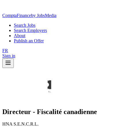
ComptaFinance
by JobsMedia
Search Jobs
Search Employers
About
Publish an Offer
FR
Sign in
Directeur - Fiscalité canadienne
HNA S.E.N.C.R.L.