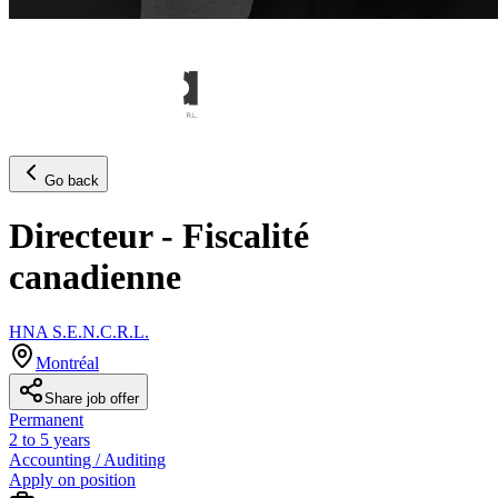
Go back
Directeur - Fiscalité
canadienne
HNA S.E.N.C.R.L.
Montréal
Share job offer
Permanent
2 to 5 years
Accounting / Auditing
Apply on position