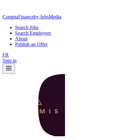
ComptaFinance
by JobsMedia
Search Jobs
Search Employers
About
Publish an Offer
FR
Sign in