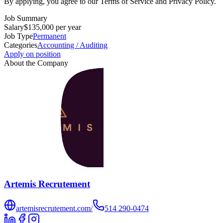
By applying, you agree to our Terms of Service and Privacy Policy.
Job Summary
Salary
$135,000 per year
Job Type
Permanent
Categories
Accounting / Auditing
Apply on position
About the Company
Artemis Recrutement
artemisrecrutement.com/
514 290-0474