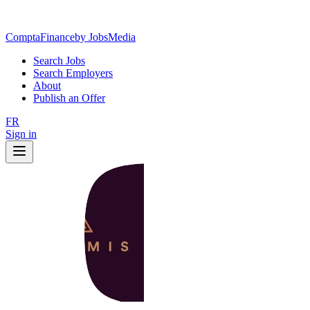
ComptaFinance
by JobsMedia
Search Jobs
Search Employers
About
Publish an Offer
FR
Sign in