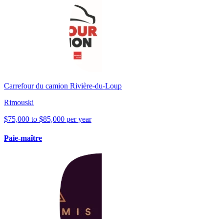
Carrefour du camion Rivière-du-Loup
Rimouski
$75,000 to $85,000 per year
Paie-maître