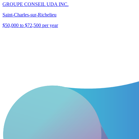
GROUPE CONSEIL UDA INC.
Saint-Charles-sur-Richelieu
$50,000 to $72,500 per year