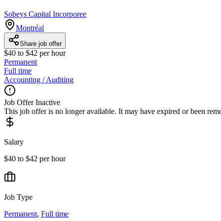
Sobeys Capital Incorporee
Montréal
Share job offer
$40 to $42 per hour
Permanent
Full time
Accounting / Auditing
Job Offer Inactive
This job offer is no longer available. It may have expired or been re
Salary
$40 to $42 per hour
Job Type
Permanent
,
Full time