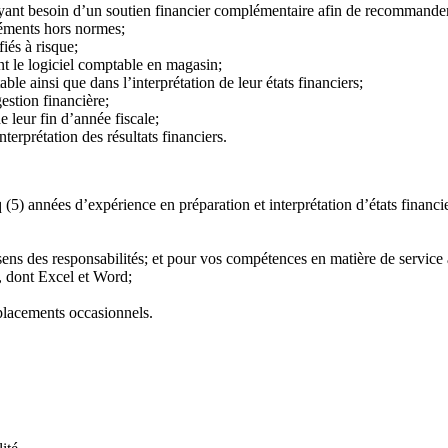
yant besoin d’un soutien financier complémentaire afin de recommander 
léments hors normes;
iés à risque;
nt le logiciel comptable en magasin;
ble ainsi que dans l’interprétation de leur états financiers;
estion financière;
 leur fin d’année fiscale;
nterprétation des résultats financiers.
5) années d’expérience en préparation et interprétation d’états financie
ens des responsabilités; et pour vos compétences en matière de service à
, dont Excel et Word;
placements occasionnels.