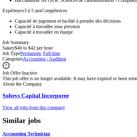
Baccalauréat 1er cycle, Sciences de l'administration - Comptabil
Expérience3 à 5 ansCompétences
Capacité de jugement et facilité à prendre des décisions
Capacité à travailler sous pression
Capacité à travailler en équipe
Job Summary
Salary
$40 to $42 per hour
Job Type
Permanent
,
Full time
Categories
Accounting / Auditing
Job Offer Inactive
This job offer is no longer available. It may have expired or been re
About the Company
Sobeys Capital Incorporee
View all jobs from this company
Similar jobs
Accounting Technician