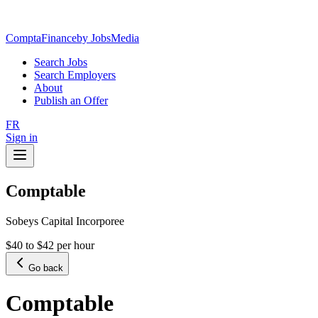
ComptaFinance
by JobsMedia
Search Jobs
Search Employers
About
Publish an Offer
FR
Sign in
Comptable
Sobeys Capital Incorporee
$40 to $42 per hour
Go back
Comptable