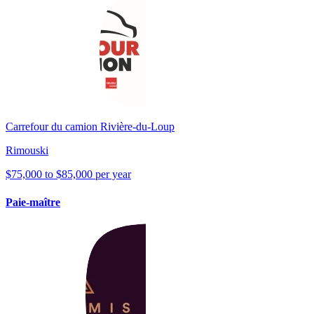
Carrefour du camion Rivière-du-Loup
Rimouski
$75,000 to $85,000 per year
Paie-maître