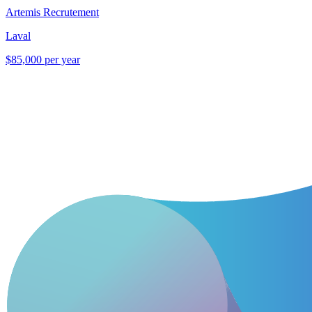
Artemis Recrutement
Laval
$85,000 per year