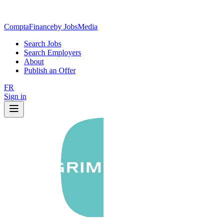
ComptaFinance
by JobsMedia
Search Jobs
Search Employers
About
Publish an Offer
FR
Sign in