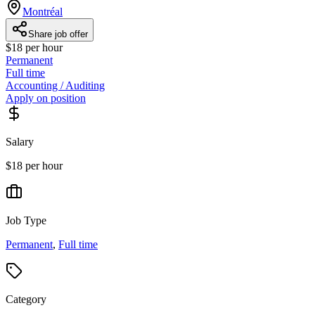
Montréal
Share job offer
$18 per hour
Permanent
Full time
Accounting / Auditing
Apply on position
Salary
$18 per hour
Job Type
Permanent
,
Full time
Category