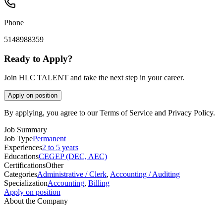
Phone
5148988359
Ready to Apply?
Join HLC TALENT and take the next step in your career.
Apply on position
By applying, you agree to our Terms of Service and Privacy Policy.
Job Summary
Job Type
Permanent
Experiences
2 to 5 years
Educations
CEGEP (DEC, AEC)
Certifications
Other
Categories
Administrative / Clerk
,
Accounting / Auditing
Specialization
Accounting
,
Billing
Apply on position
About the Company