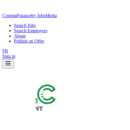
ComptaFinance
by JobsMedia
Search Jobs
Search Employers
About
Publish an Offer
FR
Sign in