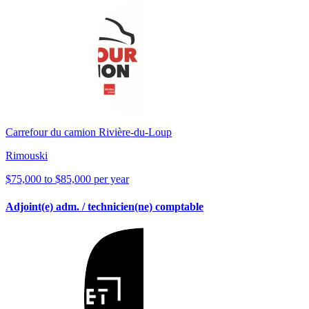
Carrefour du camion Rivière-du-Loup
Rimouski
$75,000 to $85,000 per year
Adjoint(e) adm. / technicien(ne) comptable