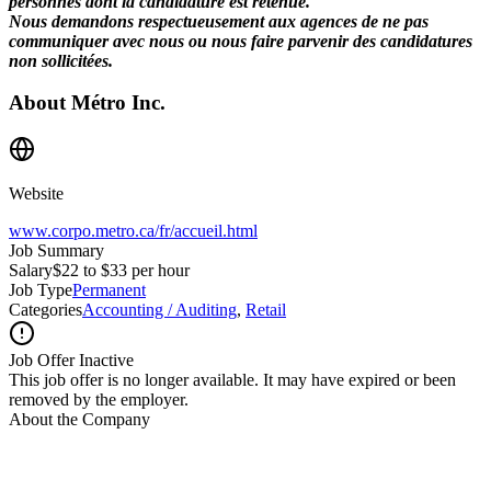
personnes dont la candidature est retenue.
Nous demandons respectueusement aux agences de ne pas
communiquer avec nous ou nous faire parvenir des candidatures
non sollicitées.
About
Métro Inc.
Website
www.corpo.metro.ca/fr/accueil.html
Job Summary
Salary
$22 to $33 per hour
Job Type
Permanent
Categories
Accounting / Auditing
,
Retail
Job Offer Inactive
This job offer is no longer available. It may have expired or been
removed by the employer.
About the Company