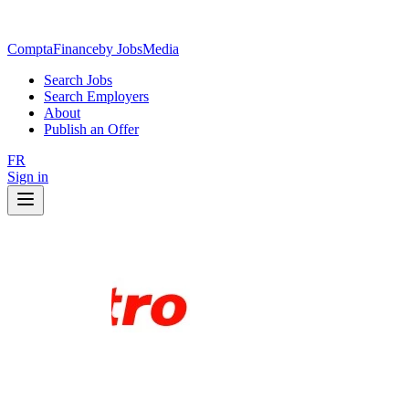
ComptaFinance
by JobsMedia
Search Jobs
Search Employers
About
Publish an Offer
FR
Sign in