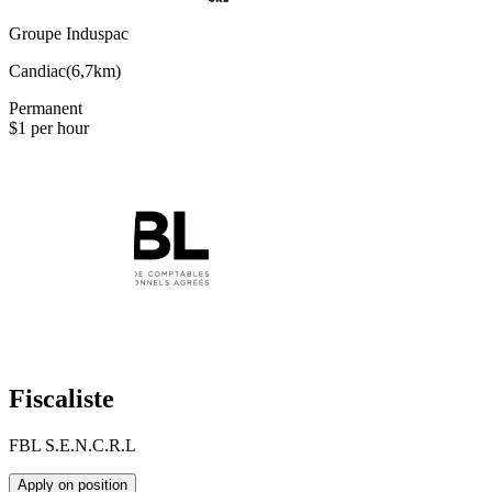
Groupe Induspac
Candiac
(
6,7km
)
Permanent
$1 per hour
Fiscaliste
FBL S.E.N.C.R.L
Apply on position