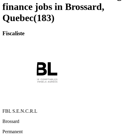
finance jobs in Brossard,
Quebec
(
183
)
Fiscaliste
FBL S.E.N.C.R.L
Brossard
Permanent