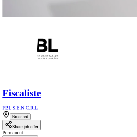
Fiscaliste
FBL S.E.N.C.R.L
Brossard
Share job offer
Permanent