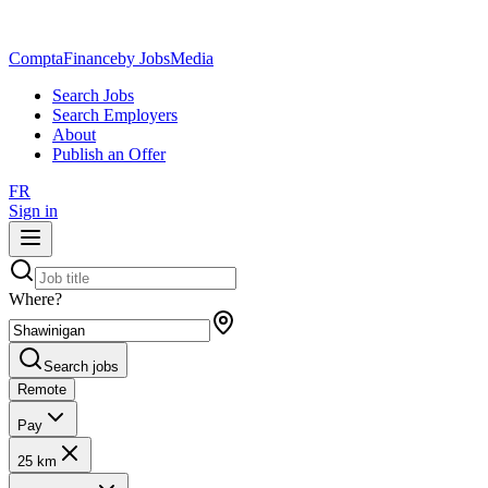
ComptaFinance
by JobsMedia
Search Jobs
Search Employers
About
Publish an Offer
FR
Sign in
Where?
Search jobs
Remote
Pay
25 km