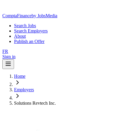
ComptaFinance
by JobsMedia
Search Jobs
Search Employers
About
Publish an Offer
FR
Sign in
Home
Employers
Solutions Revtech Inc.