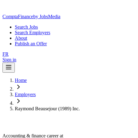
ComptaFinance
by JobsMedia
Search Jobs
Search Employers
About
Publish an Offer
FR
Sign in
Home
Employers
Raymond Beausejour (1989) Inc.
Accounting & finance career at