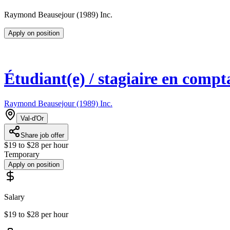
Raymond Beausejour (1989) Inc.
Apply on position
Étudiant(e) / stagiaire en compta
Raymond Beausejour (1989) Inc.
Val-d'Or
Share job offer
$19 to $28 per hour
Temporary
Apply on position
Salary
$19 to $28 per hour