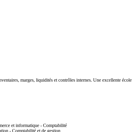
'inventaires, marges, liquidités et contrôles internes. Une excellente éc
erce et informatique - Comptabilité
tion - Comptabilité et de gestion