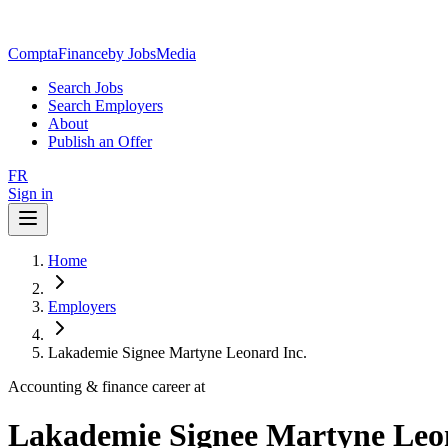
ComptaFinance
by JobsMedia
Search Jobs
Search Employers
About
Publish an Offer
FR
Sign in
Home
Employers
Lakademie Signee Martyne Leonard Inc.
Accounting & finance career at
Lakademie Signee Martyne Leo