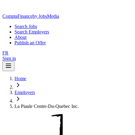
ComptaFinance
by JobsMedia
Search Jobs
Search Employers
About
Publish an Offer
FR
Sign in
Home
Employers
La Piaule Centre-Du-Quebec Inc.