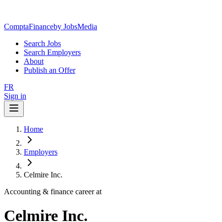
ComptaFinance
by JobsMedia
Search Jobs
Search Employers
About
Publish an Offer
FR
Sign in
Home
Employers
Celmire Inc.
Accounting & finance career at
Celmire Inc.