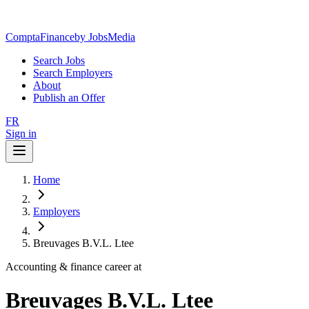
ComptaFinance
by JobsMedia
Search Jobs
Search Employers
About
Publish an Offer
FR
Sign in
Home
Employers
Breuvages B.V.L. Ltee
Accounting & finance career at
Breuvages B.V.L. Ltee