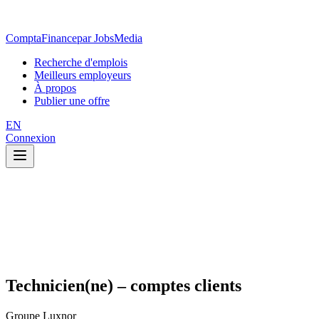
ComptaFinance
par JobsMedia
Recherche d'emplois
Meilleurs employeurs
À propos
Publier une offre
EN
Connexion
Technicien(ne) – comptes clients
Groupe Luxnor