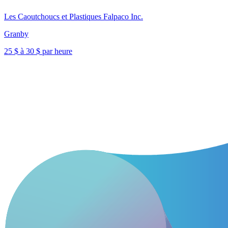
Les Caoutchoucs et Plastiques Falpaco Inc.
Granby
25 $ à 30 $ par heure