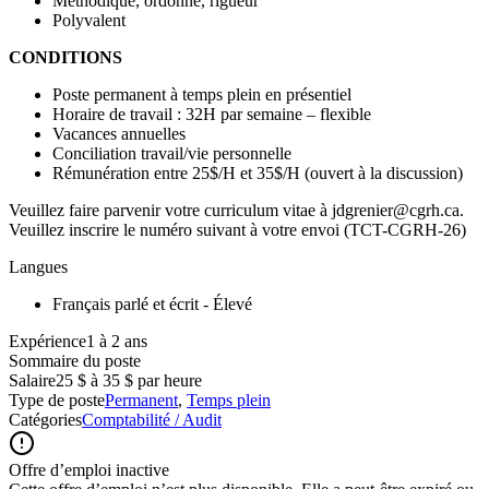
Méthodique, ordonné, rigueur
Polyvalent
CONDITIONS
Poste permanent à temps plein en présentiel
Horaire de travail : 32H par semaine – flexible
Vacances annuelles
Conciliation travail/vie personnelle
Rémunération entre 25$/H et 35$/H (ouvert à la discussion)
Veuillez faire parvenir votre curriculum vitae à jdgrenier@cgrh.ca.
Veuillez inscrire le numéro suivant à votre envoi (TCT-CGRH-26)
Langues
Français parlé et écrit - Élevé
Expérience1 à 2 ans
Sommaire du poste
Salaire
25 $ à 35 $ par heure
Type de poste
Permanent
,
Temps plein
Catégories
Comptabilité / Audit
Offre d’emploi inactive