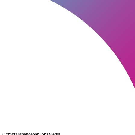
ComptaFinance
par JobsMedia