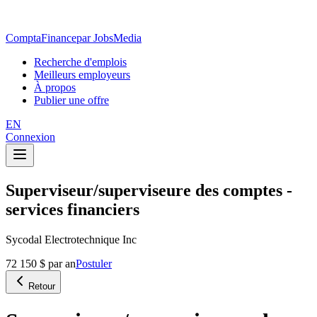
ComptaFinance
par JobsMedia
Recherche d'emplois
Meilleurs employeurs
À propos
Publier une offre
EN
Connexion
Superviseur/superviseure des comptes -
services financiers
Sycodal Electrotechnique Inc
72 150 $ par an
Postuler
Retour