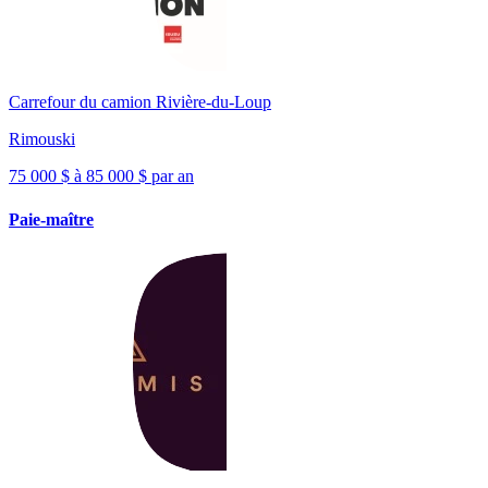
Carrefour du camion Rivière-du-Loup
Rimouski
75 000 $ à 85 000 $ par an
Paie-maître