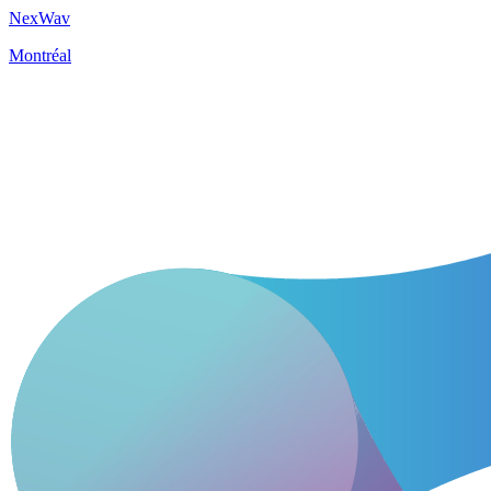
NexWav
Montréal