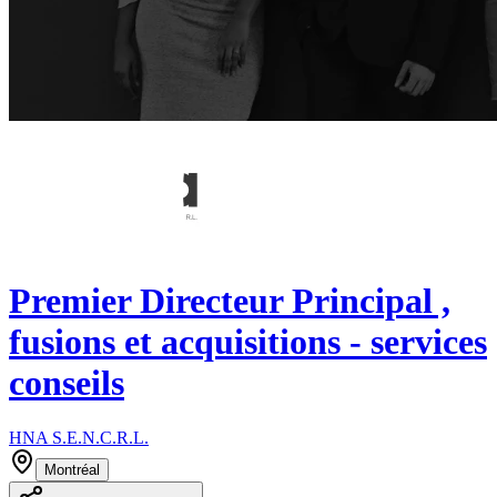
Premier Directeur Principal ,
fusions et acquisitions - services
conseils
HNA S.E.N.C.R.L.
Montréal