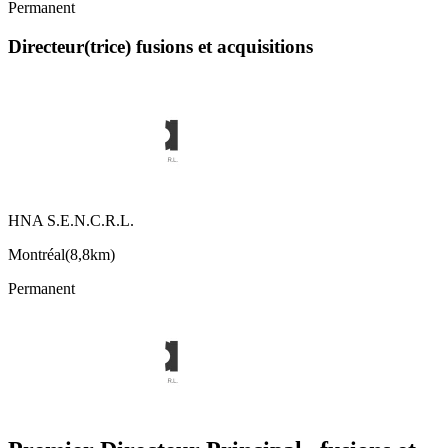
Permanent
Directeur(trice) fusions et acquisitions
HNA S.E.N.C.R.L.
Montréal
(
8,8km
)
Permanent