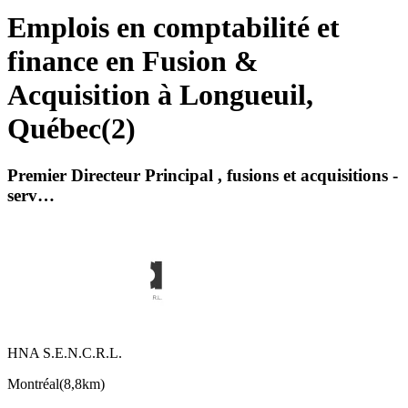
Emplois en comptabilité et
finance en Fusion &
Acquisition à Longueuil,
Québec
(
2
)
Premier Directeur Principal , fusions et acquisitions -
serv…
HNA S.E.N.C.R.L.
Montréal
(
8,8km
)