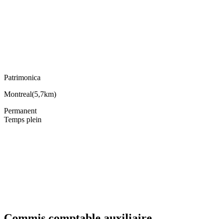
Patrimonica
Montreal
(
5,7km
)
Permanent
Temps plein
Commis comptable auxiliaire